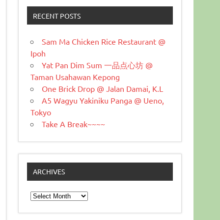
RECENT POSTS
Sam Ma Chicken Rice Restaurant @
Ipoh
Yat Pan Dim Sum 一品点心坊 @
Taman Usahawan Kepong
One Brick Drop @ Jalan Damai, K.L
A5 Wagyu Yakiniku Panga @ Ueno,
Tokyo
Take A Break~~~~
ARCHIVES
Archives