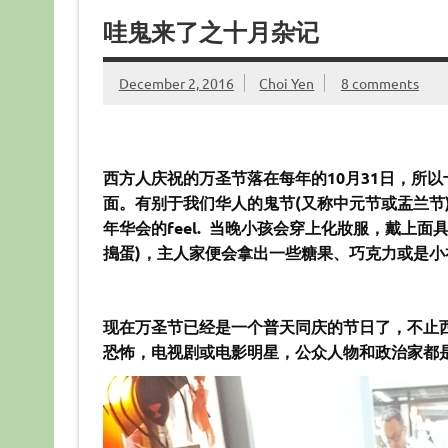
哇鬼来了之十月杂记
December 2, 2016
Choi Yen
8 comments
西方人庆祝的万圣节落在每年的10月31日，所
面。有别于我们华人的鬼节
(又称中元节或盂兰
年华会的feel. 当晚小孩会穿上化妝服，戴上面具，挨
搗蛋)，主人家便会拿出一些糖果、巧克力或是小
现在万圣节已经是一个普天同庆的节日了，不止
恐怖，电视剧或电影明星，公众人物和政治家都