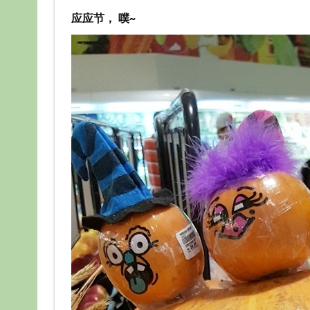
应应节， 噗~