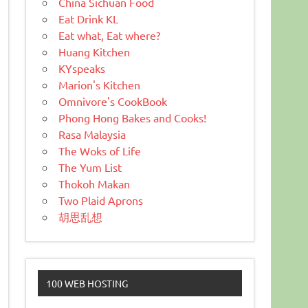
China Sichuan Food
Eat Drink KL
Eat what, Eat where?
Huang Kitchen
KYspeaks
Marion's Kitchen
Omnivore's CookBook
Phong Hong Bakes and Cooks!
Rasa Malaysia
The Woks of Life
The Yum List
Thokoh Makan
Two Plaid Aprons
胡思乱想
100 WEB HOSTING