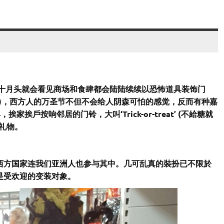
以十月头就会看见商场和食肆都会陆陆续续以恐怖道具装饰门
节)，西方人的万圣节不但不会给人阴森可怕的感觉，反而有种嘉
家挨戶按响邻居的门铃，大叫‘Trick-or-treat’ (不給糖就
礼物。
西方国家连我们亚洲人也参与其中。几可乱真的裝扮已不限於
是受欢迎的变装对象。