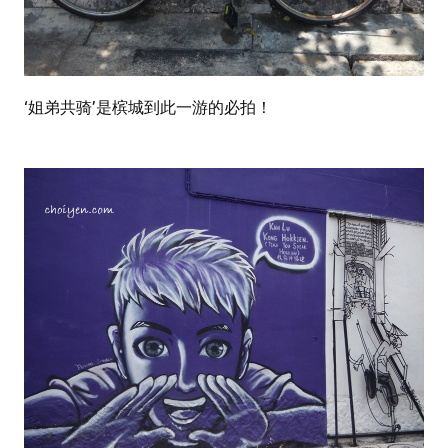
‘姐弟共骑’是槟城到此一游的必拍！