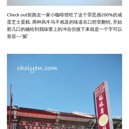
Check out前跑去一家小咖啡馆吃了这个罪恶感200%的咸
蛋芝士蛋糕. 两种风牛马不相及的味道在口腔里翻转, 开始
那几口的确给到我味蕾上的冲击但接下来就是一个字可以
形容~~’腻‘