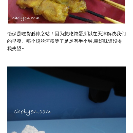
怡保是吃货必停之站！因为想吃炖蛋所以在天津解决我们
的早餐。那个鸡丝河粉等了足足有半个钟,幸好味道没令
我失望~