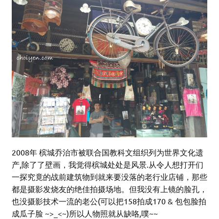
2008年 槟城乔治市被联合国教科文组织列为世界文化遗
产,除了了壁画，我觉得槟城处处是风景.从令人想打开们
一探究竟的战前建筑物到就来要没落的老行业店铺，那些
都是摄影发烧友的绝佳拍摄场地。但我没有上镜的脸孔，
也没摄影技术一流的老公(可以把158拍成170 & 包包脸拍
成瓜子脸 ~>_<~)所以人物照就从缺咯,噗~~