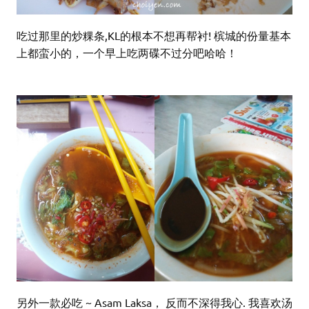
吃过那里的炒粿条,KL的根本不想再帮衬! 槟城的份量基本
上都蛮小的，一个早上吃两碟不过分吧哈哈！
另外一款必吃 ~ Asam Laksa， 反而不深得我心. 我喜欢汤