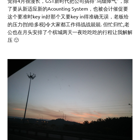
觉得4月很漫长，GST新时代把公司搞得”乌烟瘴气”，除
了要从新适应新的Acounting System，也被会计催促要
这个要准时key in好那个又要key in得准确无误，老板给
的压力(怕给多税)令大家都工作得战战兢兢. 但忙归忙,老
公也在月头安排了个槟城两天一夜吃吃吃的行程让我解解
压 🙂