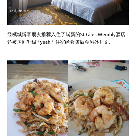
经槟城博客朋友推荐入住了崭新的St Giles Wembly酒店,
还被房间升级 *yeah!* 住宿经验随后会另外开文.