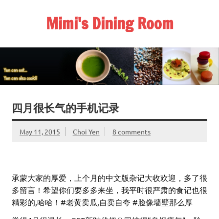
Skip
to
Mimi's Dining Room
content
四月很长气的手机记录
May 11, 2015
Choi Yen
8 comments
承蒙大家的厚爱，上个月的中文版杂记大收欢迎，多了很
多留言！希望你们要多多来坐，我平时很严肃的食记也很
精彩的,哈哈！#老黄卖瓜,自卖自夸 #脸像墙壁那么厚