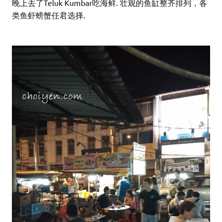
晚上去了Teluk Kumbar吃海鲜. 壮观的鱼缸整齐排列，各
类鱼虾螃蟹任君选择.