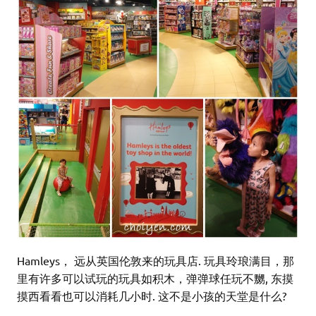
Hamleys， 远从英国伦敦来的玩具店. 玩具玲琅满目，那
里有许多可以试玩的玩具如积木，弹弹球任玩不嬲, 东摸
摸西看看也可以消耗几小时. 这不是小孩的天堂是什么?