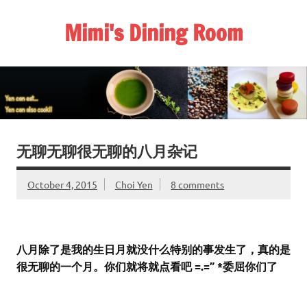
Skip
to
Mimi's Dining Room
content
无聊无聊很无聊的八月杂记
October 4, 2015
Choi Yen
8 comments
八月除了是我的生日月就没什么特别的事发生了，真的是
很无聊的一个月。你们就将就点看吧 =.=” *委屈你们了