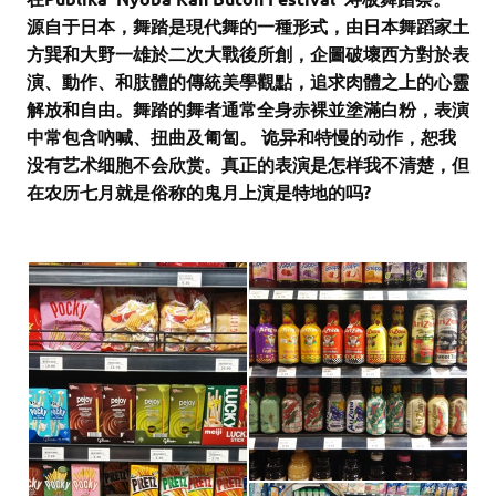
源自于日本，舞踏是現代舞的一種形式，由日本舞蹈家土
方巽和大野一雄於二次大戰後所創，企圖破壞西方對於表
演、動作、和肢體的傳統美學觀點，追求肉體之上的心靈
解放和自由。舞踏的舞者通常全身赤裸並塗滿白粉，表演
中常包含吶喊、扭曲及匍匐。 诡异和特慢的动作，恕我
没有艺术细胞不会欣赏。真正的表演是怎样我不清楚，但
在农历七月就是俗称的鬼月上演是特地的吗?