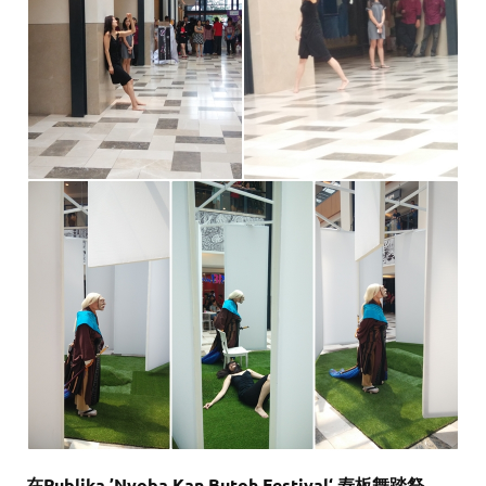
在Publika ’Nyoba Kan Butoh Festival‘ 寿板舞踏祭。