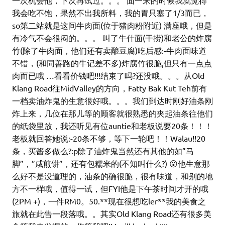
一次机会他，下次再试过。。。 面一来的时候我就觉得
我会吃不饱，果然不出我所料，我的胃只塞了1/3而已，
so第二站就是这间牛肉面(位于猪肉粉附近) 满座哦，但是
有冷气不会很闷的。。。 叫了牛什面(干捞)和老公的炸腐
竹(除了牛肉面，他们还有卖酿豆腐)吃后感:-牛肉面味道
不错，(和同善路的牛记差不多)炸腐竹很脆,但只有一点点
肉而已哦 …看看价钱吧!!!结束了吗?还没哦。。。从Old
Klang Road往MidValley的方向，Fatty Bak Kut Teh前有
一档卖油炸鬼的生意很好哦。。。我们到达时刚好油条刚
炸上来，几位在那儿等的顾客就很熟悉的夹起油条往他们
的纸袋里放，我还听见有位auntie和老板说要20条！！！
老板就回答她说:-20条不够，等下一轮吧！！Walau!!20
条，买酱多做么?:p除了油炸鬼当然还有其他的如”马
脚”，”咸煎饼”，还有包糯米的(不知叫什么?) 😮他生意那
么好不是没道理的，油条的确很脆，很有味道，和别的地
方不一样哦，值得一试，但FYI他是下午茶时间才开的哦
(2PM +)，一件RM0。50.**现在很想吃ler**我的美食之
旅就在此告一段落哦。。其实Old Klang Road还有很多美