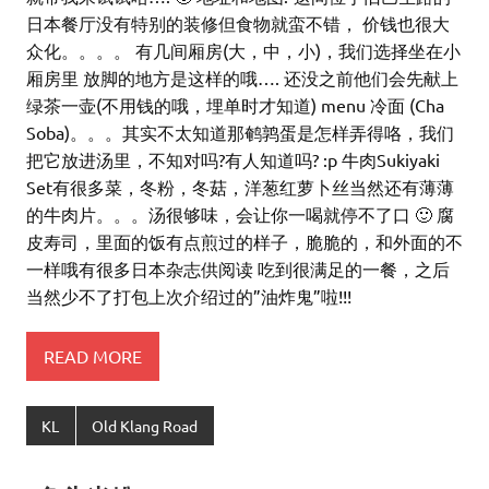
日本餐厅没有特别的装修但食物就蛮不错， 价钱也很大
众化。。。。 有几间厢房(大，中，小)，我们选择坐在小
厢房里 放脚的地方是这样的哦…. 还没之前他们会先献上
绿茶一壶(不用钱的哦，埋单时才知道) menu 冷面 (Cha
Soba)。。。其实不太知道那鹌鹑蛋是怎样弄得咯，我们
把它放进汤里，不知对吗?有人知道吗? :p 牛肉Sukiyaki
Set有很多菜，冬粉，冬菇，洋葱红萝卜丝当然还有薄薄
的牛肉片。。。汤很够味，会让你一喝就停不了口 🙂 腐
皮寿司，里面的饭有点煎过的样子，脆脆的，和外面的不
一样哦有很多日本杂志供阅读 吃到很满足的一餐，之后
当然少不了打包上次介绍过的”油炸鬼”啦!!!
READ MORE
KL
Old Klang Road