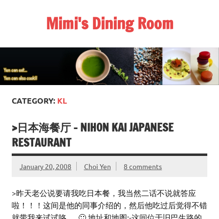
Skip
to
Mimi's Dining Room
content
CATEGORY:
KL
>日本海餐厅 – NIHON KAI JAPANESE
RESTAURANT
January 20, 2008
Choi Yen
8 comments
>昨天老公说要请我吃日本餐，我当然二话不说就答应
啦！！！这间是他的同事介绍的，然后他吃过后觉得不错
就带我来试试咯…. 🙂 地址和地图:-这间位于旧巴生路的