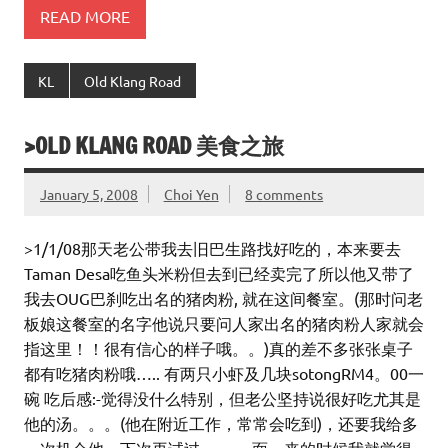
READ MORE
KL
Old Klang Road
>OLD KLANG ROAD 美食之旅
January 5, 2008
Choi Yen
8 comments
>1/1/08那天老公带我去旧巴生路找好吃的，本来要去
Taman Desa吃鱼头米粉但去到已经卖完了所以他又带了
我去OUG巴刹吃出名的猪肉粉, 就在这间餐室。(那时问老
板娘这餐室的名字他说只要问人家出名的猪肉粉人家就会
指这里！！很有信心的样子哦。。)真的差不多张张桌子
都有吃猪肉粉哦….. 有两只小虾及几块sotongRM4。00一
碗 吃后感:-觉得没什么特别，但老公坚持说很好吃尤其是
他的汤。。。(他在附近工作，常常会吃到)，还要我给多