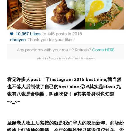
看见许多人post上了Instagram 2015 best nine,我当然
也不落人后制做了自己的best nine 🙂 #其实是kiasu 九
张有八张是食物照，叫姐吃货！ #其实看身材也知道
~>_<~
圣诞老人收工后紧接的就是我们华人的农历新年。商场纷
纷换上红通通的新装。今年的装饰我只能说仅仅过关，没