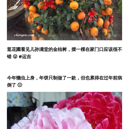
逛花圃看见儿孙满堂的金
桔
树，摆一棵在家门口应该很不
错 😛 #运吉
今年懒虫上身，年饼只制做了一款，但也累得在过年前病
倒了 🙁